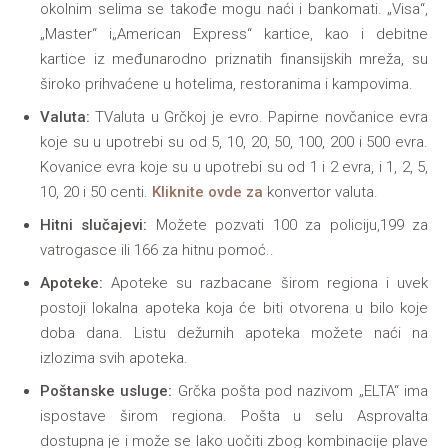
okolnim selima se takođe mogu naći i bankomati. „Visa“,
„Master“ i„American Express“ kartice, kao i debitne
kartice iz međunarodno priznatih finansijskih mreža, su
široko prihvaćene u hotelima, restoranima i kampovima.
Valuta:
TValuta u Grčkoj je evro. Papirne novčanice evra
koje su u upotrebi su od 5, 10, 20, 50, 100, 200 i 500 evra.
Kovanice evra koje su u upotrebi su od 1 i 2 evra, i 1, 2, 5,
10, 20 i 50 centi.
Kliknite ovde za
konvertor valuta.
Hitni slučajevi:
Možete pozvati 100 za policiju,199 za
vatrogasce ili 166 za hitnu pomoć..
Apoteke:
Apoteke su razbacane širom regiona i uvek
postoji lokalna apoteka koja će biti otvorena u bilo koje
doba dana. Listu dežurnih apoteka možete naći na
izlozima svih apoteka.
Poštanske usluge:
Grčka pošta pod nazivom „ELTA“ ima
ispostave širom regiona. Pošta u selu Asprovalta
dostupna je i može se lako uočiti zbog kombinacije plave