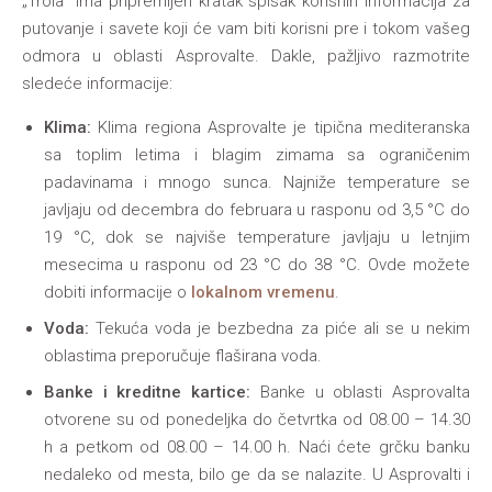
„Troia“ ima pripremljen kratak spisak korisnih informacija za
putovanje i savete koji će vam biti korisni pre i tokom vašeg
odmora u oblasti Asprovalte. Dakle, pažljivo razmotrite
sledeće informacije:
Klima:
Klima regiona Asprovalte je tipična mediteranska
sa toplim letima i blagim zimama sa ograničenim
padavinama i mnogo sunca. Najniže temperature se
javljaju od decembra do februara u rasponu od 3,5 °C do
19 °C, dok se najviše temperature javljaju u letnjim
mesecima u rasponu od 23 °C do 38 °C. Ovde možete
dobiti informacije o
lokalnom vremenu
.
Voda:
Tekuća voda je bezbedna za piće ali se u nekim
oblastima preporučuje flaširana voda.
Banke i kreditne kartice:
Banke u oblasti Asprovalta
otvorene su od ponedeljka do četvrtka od 08.00 – 14.30
h a petkom od 08.00 – 14.00 h. Naći ćete grčku banku
nedaleko od mesta, bilo ge da se nalazite. U Asprovalti i