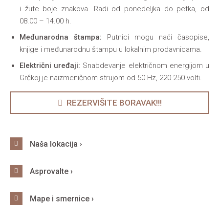
i žute boje znakova. Radi od ponedeljka do petka, od
08.00 – 14.00 h.
Međunarodna štampa:
Putnici mogu naći časopise,
knjige i međunarodnu štampu u lokalnim prodavnicama.
Električni uređaji:
Snabdevanje električnom energijom u
Grčkoj je naizmeničnom strujom od 50 Hz, 220-250 volti.
REZERVIŠITE BORAVAK!!!
Naša lokacija ›
Asprovalte ›
Mape i smernice ›