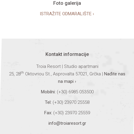
Foto galerija
ISTRAŽITE ODMARALIŠTE ›
Kontakt informacije
Troia Resort | Studio apartmani
th
25, 28
Oktovriou St., Asprovalta 57021, Grčka |
Nađite nas
na mapi ›
Mobilni:
(+30) 6985 053500
Tel:
(+30) 23970 25558
Fax:
(+30) 23970 25559
info@troiaresort.gr