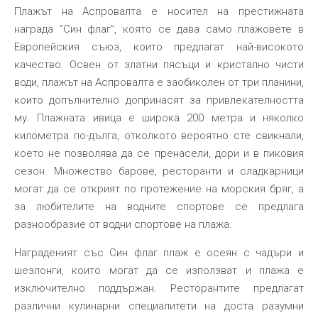
Плажът на Аспровалта е носител на престижната
награда “Син флаг”, която се дава само плажовете в
Европейския съюз, които предлагат най-високото
качество. Освен от златни пясъци и кристално чисти
води, плажът на Аспровалта е заобиколен от три планини,
които допълнително допринасят за привлекателността
му. Плажната ивица е широка 200 метра и няколко
километра по-дълга, отколкото вероятно сте свикнали,
което не позволява да се пренасели, дори и в пиковия
сезон. Множество барове, ресторанти и сладкарници
могат да се открият по протежение на морския бряг, а
за любителите на водните спортове се предлага
разнообразие от водни спортове на плажа.
Награденият със Син флаг плаж е осеян с чадъри и
шезлонги, които могат да се използват и плажа е
изключително поддържан. Ресторантите предлагат
различни кулинарни специалитети на доста разумни