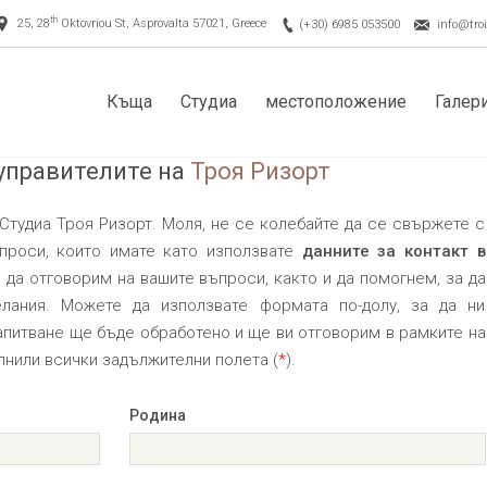
th
25, 28
Oktovriou St, Asprovalta 57021, Greece
(+30) 6985 053500
info@troi
Къща
Студиа
местоположение
Галер
 управителите на
Троя Ризорт
Студиа Троя Ризорт. Моля, не се колебайте да се свържете с
ъпроси, които имате като използвате
данните за контакт в
 да отговорим на вашите въпроси, както и да помогнем, за да
лания. Можете да използвате формата по-долу, за да ни
питване ще бъде обработено и ще ви отговорим в рамките на
ълнили всички задължителни полета (
*
).
Pодина