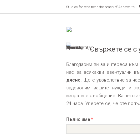
Studios for rent near the beach of Asprovalta.
Свържете се с
Благодарим ви за интереса към 
нас за всякакви евентуални в
дясно
. Ще е удоволствие за нас
задоволим вашите нужди и же
изпратите съобщение. Вашето за
24 часа. Уверете се, че сте поп
Пълно име
*