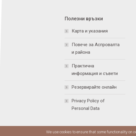
Полезни връзки
Карта и указания
Повече за Аспровалта
и района
Практична
информация и съвети
Резервирайте онлайн
Privacy Policy of
Personal Data
We use cookies to ensure that some functionality on o
Copyright © 2020 Troia Resort. All rights 