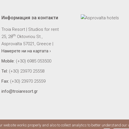
Информация за контакти
Troia Resort | Studios for rent
th
25, 28
Oktovriou St.,
Asprovalta 57021, Greece |
Намерете ни на картата ›
Mobile:
(+30) 6985 053500
Tel:
(+30) 23970 25558
Fax:
(+30) 23970 25559
info@troiaresort.gr
ur website works properly and also to collect analytics to better understand our 
reserved. Site by
gTs Workshop
House
Studios
Location
Gal