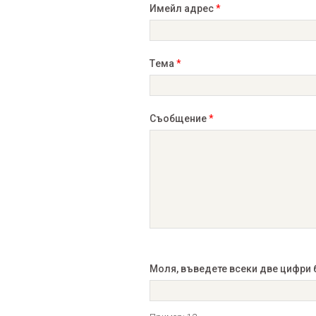
Имейл адрес
*
Tема
*
Cъобщение
*
Моля, въведете всеки две цифри 