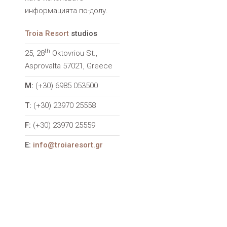
информацията по-долу.
Troia Resort
studios
th
25, 28
Oktovriou St.,
Asprovalta 57021, Greece
M:
(+30) 6985 053500
T:
(+30) 23970 25558
F:
(+30) 23970 25559
E:
info@troiaresort.gr