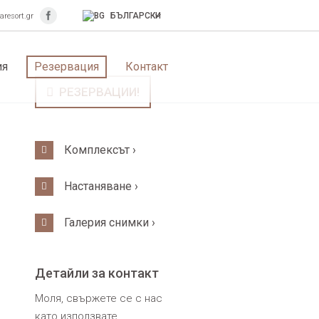
БЪЛГАРСКИ
aresort.gr
ия
Резервация
Контакт
РЕЗЕРВАЦИИ!
Комплексът ›
Настаняване ›
Галерия снимки ›
Детайли за контакт
Моля, свържете се с нас
като използвате