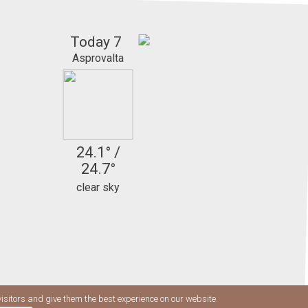
Today
7
Asprovalta
24.1° /
24.7°
clear sky
visitors and give them the best experience on our website.
lery
Rates
Reservations
Contact