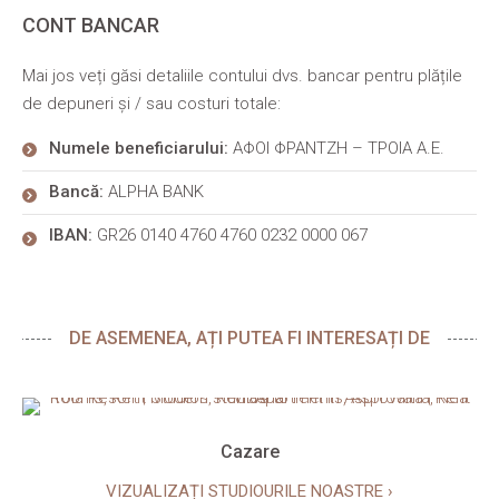
CONT BANCAR
Mai jos veți găsi detaliile contului dvs. bancar pentru plățile
de depuneri și / sau costuri totale:
Numele beneficiarului:
ΑΦΟΙ ΦΡΑΝΤΖΗ – ΤΡΟΙΑ Α.Ε.
Bancă:
ALPHA BANK
IBAN:
GR26 0140 4760 4760 0232 0000 067
DE ASEMENEA, AȚI PUTEA FI INTERESAȚI DE
Cazare
VIZUALIZAȚI STUDIOURILE NOASTRE ›