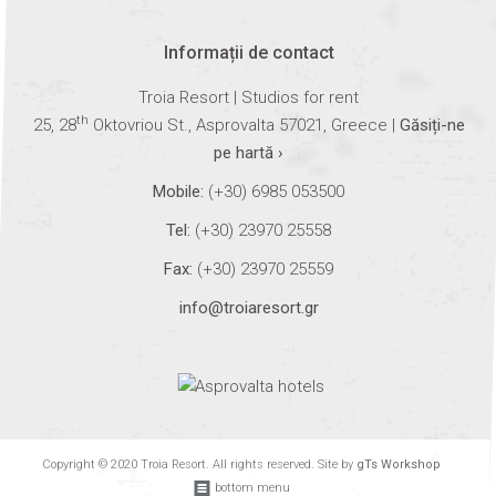
Informații de contact
Troia Resort | Studios for rent
th
25, 28
Oktovriou St., Asprovalta 57021, Greece |
Găsiți-ne
pe hartă ›
Mobile:
(+30) 6985 053500
Tel:
(+30) 23970 25558
Fax:
(+30) 23970 25559
info@troiaresort.gr
Copyright © 2020 Troia Resort. All rights reserved. Site by
gTs Workshop
bottom menu