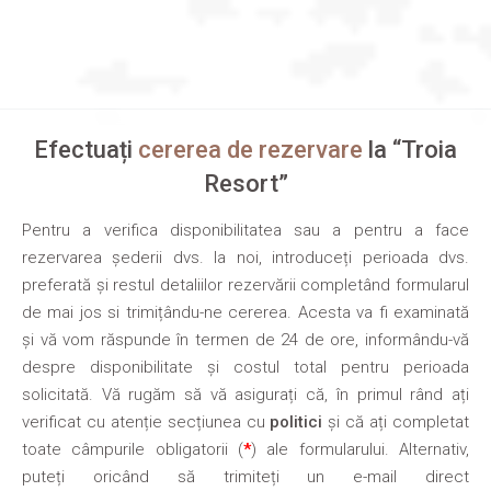
Efectuați
cererea de rezervare
la “Troia
Resort”
Pentru a verifica disponibilitatea sau a pentru a face
rezervarea șederii dvs. la noi, introduceți perioada dvs.
preferată și restul detaliilor rezervării completând formularul
de mai jos si trimițându-ne cererea. Acesta va fi examinată
și vă vom răspunde în termen de 24 de ore, informându-vă
despre disponibilitate și costul total pentru perioada
solicitată. Vă rugăm să vă asigurați că, în primul rând ați
verificat cu atenție secțiunea cu
politici
și că ați completat
toate câmpurile obligatorii (
*
) ale formularului. Alternativ,
puteți oricând să trimiteți un e-mail direct