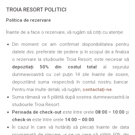
TROIA RESORT POLITICI
Politica de rezervare
Înainte de a face o rezervare, vă rugăm să citiți cu atenție:
Din moment ce am confirmat disponibilitatea pentru
datele dvs. preferate de ședere și în scopul de a finaliza
o rezervare la studiourile Troia Resort, este necesar să
depozitați 50% din costul total
al sejurului
dumneavoastră cu cel puțin 14 zile înainte de sosire,
depozitând suma respectivă în contul nostru bancar.
Pentru mai multe detalii, vă rugăm,
contactați-ne
.
Suma rămasă va fi plătită după sosirea dumneavoastră la
studiourile Troia Resort.
Perioada de check-out
este între orele
08:00 – 10:00
și
check-in
este între orele
14:00 – 00:00
.
În cazul în care vă hotărâți să plecați înainte de data
programată de plecare, vi se va cere să plătiți 50% din