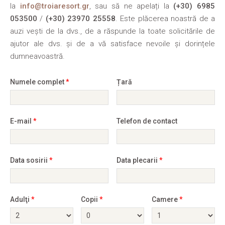
la
info@troiaresort.gr
, sau să ne apelați la
(+30) 6985
053500
/
(+30) 23970 25558
. Este plăcerea noastră de a
auzi vești de la dvs., de a răspunde la toate solicitările de
ajutor ale dvs. și de a vă satisface nevoile și dorințele
dumneavoastră.
Numele complet
*
Țară
E-mail
*
Telefon de contact
Data sosirii
*
Data plecarii
*
Adulţi
*
Copii
*
Camere
*