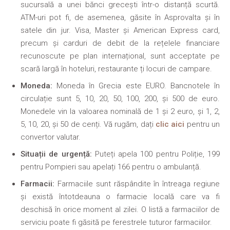
sucursală a unei bănci grecești într-o distanță scurtă.
ATM-uri pot fi, de asemenea, găsite în Asprovalta și în
satele din jur. Visa, Master și American Express card,
precum și carduri de debit de la rețelele financiare
recunoscute pe plan internațional, sunt acceptate pe
scară largă în hoteluri, restaurante ți locuri de campare.
Moneda:
Moneda în Grecia este EURO. Bancnotele în
circulație sunt 5, 10, 20, 50, 100, 200, și 500 de euro.
Monedele vin la valoarea nominală de 1 și 2 euro, și 1, 2,
5, 10, 20, și 50 de cenți. Vă rugăm, dați
clic aici
pentru un
convertor valutar.
Situații de urgență:
Puteți apela 100 pentru Poliție, 199
pentru Pompieri sau apelați 166 pentru o ambulanță.
Farmacii:
Farmaciile sunt răspândite în întreaga regiune
și există întotdeauna o farmacie locală care va fi
deschisă în orice moment al zilei. O listă a farmaciilor de
serviciu poate fi găsită pe ferestrele tuturor farmaciilor.