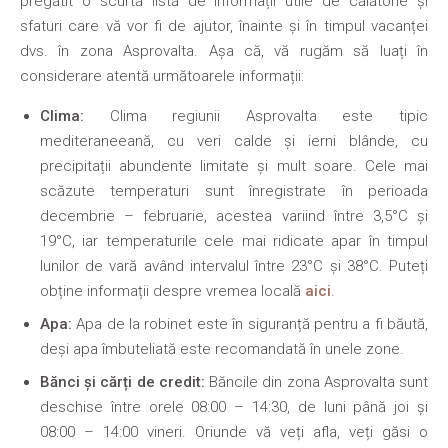
pregătit o scurtă listă de informații utile de călătorie și
sfaturi care vă vor fi de ajutor, înainte și în timpul vacanței
dvs. în zona Asprovalta. Așa că, vă rugăm să luați în
considerare atentă următoarele informații:
Clima:
Clima regiunii Asprovalta este tipic
mediteraneeană, cu veri calde și ierni blânde, cu
precipitații abundente limitate și mult soare. Cele mai
scăzute temperaturi sunt înregistrate în perioada
decembrie – februarie, acestea variind între 3,5°C și
19°C, iar temperaturile cele mai ridicate apar în timpul
lunilor de vară având intervalul între 23°C și 38°C. Puteți
obține informații despre vremea locală
aici
.
Apa:
Apa de la robinet este în siguranță pentru a fi băută,
deși apa îmbuteliată este recomandată în unele zone.
Bănci și cărți de credit:
Băncile din zona Asprovalta sunt
deschise între orele 08:00 – 14:30, de luni până joi și
08:00 – 14:00 vineri. Oriunde vă veți afla, veți găsi o