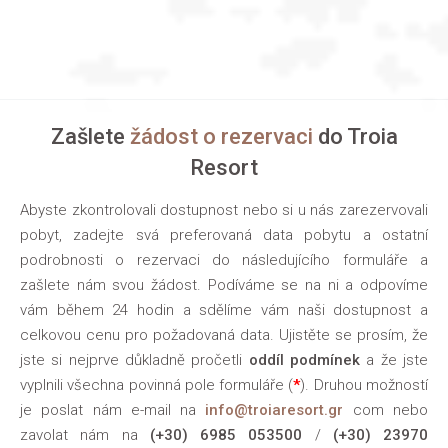
Zašlete
žádost o rezervaci
do Troia
Resort
Abyste zkontrolovali dostupnost nebo si u nás zarezervovali
pobyt, zadejte svá preferovaná data pobytu a ostatní
podrobnosti o rezervaci do následujícího formuláře a
zašlete nám svou žádost. Podíváme se na ni a odpovíme
vám během 24 hodin a sdělíme vám naši dostupnost a
celkovou cenu pro požadovaná data. Ujistěte se prosím, že
jste si nejprve důkladně pročetli
oddíl podmínek
a že jste
vyplnili všechna povinná pole formuláře (
*
). Druhou možností
je poslat nám e-mail na
info@troiaresort.gr
com nebo
zavolat nám na
(+30) 6985 053500
/
(+30) 23970