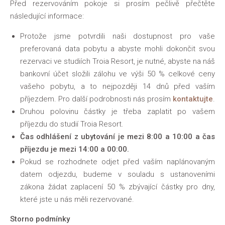
Před rezervováním pokoje si prosím pečlivě přečtěte
následující informace:
Protože jsme potvrdili naši dostupnost pro vaše
preferovaná data pobytu a abyste mohli dokončit svou
rezervaci ve studiích Troia Resort, je nutné, abyste na náš
bankovní účet složili zálohu ve výši 50 % celkové ceny
vašeho pobytu, a to nejpozději 14 dnů před vaším
příjezdem. Pro další podrobnosti nás prosím
kontaktujte
.
Druhou polovinu částky je třeba zaplatit po vašem
příjezdu do studií Troia Resort.
Čas odhlášení z ubytování je mezi 8:00 a 10:00 a čas
příjezdu je mezi 14:00 a 00:00.
Pokud se rozhodnete odjet před vaším naplánovaným
datem odjezdu, budeme v souladu s ustanoveními
zákona žádat zaplacení 50 % zbývající částky pro dny,
které jste u nás měli rezervované.
Storno podmínky